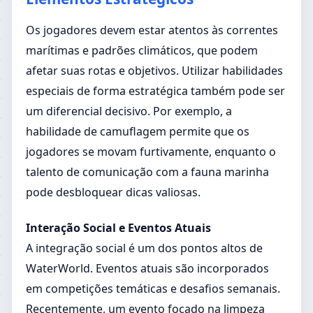
Os jogadores devem estar atentos às correntes
marítimas e padrões climáticos, que podem
afetar suas rotas e objetivos. Utilizar habilidades
especiais de forma estratégica também pode ser
um diferencial decisivo. Por exemplo, a
habilidade de camuflagem permite que os
jogadores se movam furtivamente, enquanto o
talento de comunicação com a fauna marinha
pode desbloquear dicas valiosas.
Interação Social e Eventos Atuais
A integração social é um dos pontos altos de
WaterWorld. Eventos atuais são incorporados
em competições temáticas e desafios semanais.
Recentemente, um evento focado na limpeza