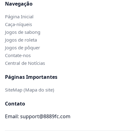
Navegação
Página Inicial
Caça-níqueis
Jogos de sabong
Jogos de roleta
Jogos de pôquer
Contate-nos
Central de Notícias
Páginas Importantes
SiteMap (Mapa do site)
Contato
Email: support@8889fc.com