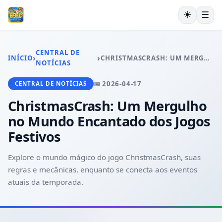
☀️
☰
INÍCIO
CAÇA-NÍQUEIS
CENTRAL DE
›
›
INÍCIO
CHRISTMASCRASH: UM MERGULHO NO MUNDO ENCANTADO DOS JOGOS FESTIVOS
JOGOS DE SABONG
NOTÍCIAS
JOGOS DE ROLETA
📅 2026-04-17
CENTRAL DE NOTÍCIAS
JOGOS DE PÔQUER
CONTATE-NOS
ChristmasCrash: Um Mergulho
CENTRAL DE NOTÍCIAS
no Mundo Encantado dos Jogos
Festivos
Explore o mundo mágico do jogo ChristmasCrash, suas
regras e mecânicas, enquanto se conecta aos eventos
atuais da temporada.