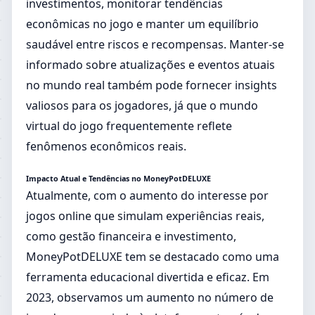
investimentos, monitorar tendências
econômicas no jogo e manter um equilíbrio
saudável entre riscos e recompensas. Manter-se
informado sobre atualizações e eventos atuais
no mundo real também pode fornecer insights
valiosos para os jogadores, já que o mundo
virtual do jogo frequentemente reflete
fenômenos econômicos reais.
Impacto Atual e Tendências no MoneyPotDELUXE
Atualmente, com o aumento do interesse por
jogos online que simulam experiências reais,
como gestão financeira e investimento,
MoneyPotDELUXE tem se destacado como uma
ferramenta educacional divertida e eficaz. Em
2023, observamos um aumento no número de