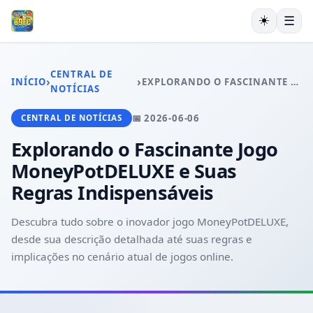
☀️
☰
INÍCIO
CAÇA-NÍQUEIS
CENTRAL DE
›
›
INÍCIO
EXPLORANDO O FASCINANTE JOGO MONEYPOTDELUXE E SUAS REGRAS INDISPENSÁVEIS
JOGOS DE SABONG
NOTÍCIAS
JOGOS DE ROLETA
📅 2026-06-06
CENTRAL DE NOTÍCIAS
JOGOS DE PÔQUER
CONTATE-NOS
Explorando o Fascinante Jogo
CENTRAL DE NOTÍCIAS
MoneyPotDELUXE e Suas
Regras Indispensáveis
Descubra tudo sobre o inovador jogo MoneyPotDELUXE,
desde sua descrição detalhada até suas regras e
implicações no cenário atual de jogos online.