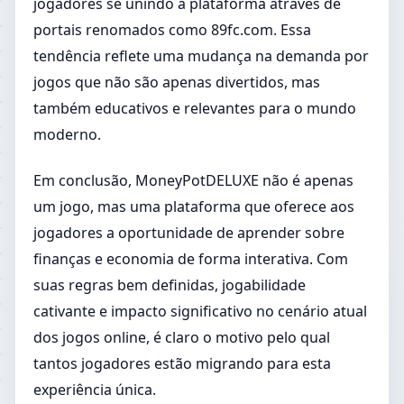
jogadores se unindo à plataforma através de
portais renomados como 89fc.com. Essa
tendência reflete uma mudança na demanda por
jogos que não são apenas divertidos, mas
também educativos e relevantes para o mundo
moderno.
Em conclusão, MoneyPotDELUXE não é apenas
um jogo, mas uma plataforma que oferece aos
jogadores a oportunidade de aprender sobre
finanças e economia de forma interativa. Com
suas regras bem definidas, jogabilidade
cativante e impacto significativo no cenário atual
dos jogos online, é claro o motivo pelo qual
tantos jogadores estão migrando para esta
experiência única.