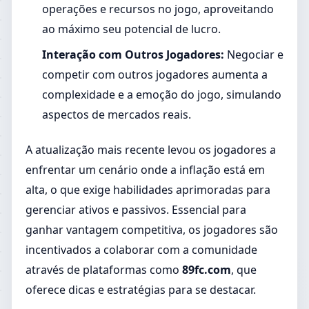
operações e recursos no jogo, aproveitando
ao máximo seu potencial de lucro.
Interação com Outros Jogadores:
Negociar e
competir com outros jogadores aumenta a
complexidade e a emoção do jogo, simulando
aspectos de mercados reais.
A atualização mais recente levou os jogadores a
enfrentar um cenário onde a inflação está em
alta, o que exige habilidades aprimoradas para
gerenciar ativos e passivos. Essencial para
ganhar vantagem competitiva, os jogadores são
incentivados a colaborar com a comunidade
através de plataformas como
89fc.com
, que
oferece dicas e estratégias para se destacar.