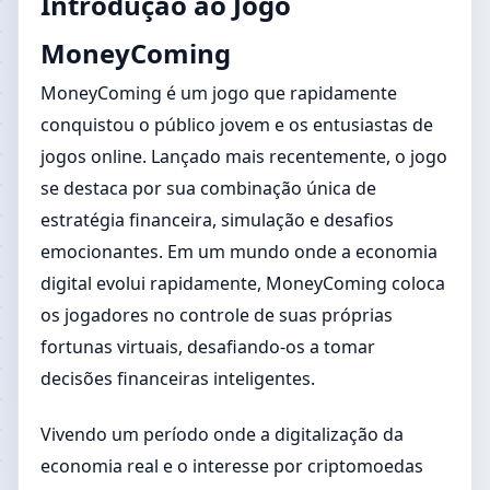
Introdução ao Jogo
MoneyComing
MoneyComing é um jogo que rapidamente
conquistou o público jovem e os entusiastas de
jogos online. Lançado mais recentemente, o jogo
se destaca por sua combinação única de
estratégia financeira, simulação e desafios
emocionantes. Em um mundo onde a economia
digital evolui rapidamente, MoneyComing coloca
os jogadores no controle de suas próprias
fortunas virtuais, desafiando-os a tomar
decisões financeiras inteligentes.
Vivendo um período onde a digitalização da
economia real e o interesse por criptomoedas