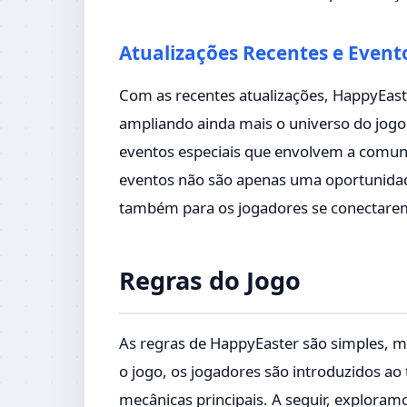
Atualizações Recentes e Event
Com as recentes atualizações, HappyEast
ampliando ainda mais o universo do jogo.
eventos especiais que envolvem a comuni
eventos não são apenas uma oportunidad
também para os jogadores se conectarem
Regras do Jogo
As regras de HappyEaster são simples, ma
o jogo, os jogadores são introduzidos ao 
mecânicas principais. A seguir, exploram