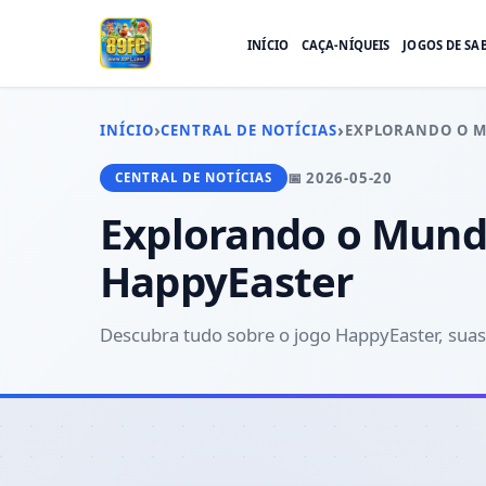
INÍCIO
CAÇA-NÍQUEIS
JOGOS DE S
›
›
INÍCIO
CENTRAL DE NOTÍCIAS
📅 2026-05-20
CENTRAL DE NOTÍCIAS
Explorando o Mund
HappyEaster
Descubra tudo sobre o jogo HappyEaster, suas 