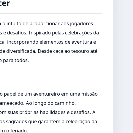
ter
 o intuito de proporcionar aos jogadores
s e desafios. Inspirado pelas celebrações da
tica, incorporando elementos de aventura e
e diversificada. Desde caça ao tesouro até
o para todos.
o papel de um aventureiro em uma missão
tá ameaçado. Ao longo do caminho,
m suas próprias habilidades e desafios. A
atos sagrados que garantem a celebração da
m o feriado.