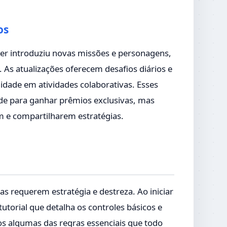
os
er introduziu novas missões e personagens,
 As atualizações oferecem desafios diários e
dade em atividades colaborativas. Esses
e para ganhar prêmios exclusivas, mas
 e compartilharem estratégias.
s requerem estratégia e destreza. Ao iniciar
tutorial que detalha os controles básicos e
os algumas das regras essenciais que todo