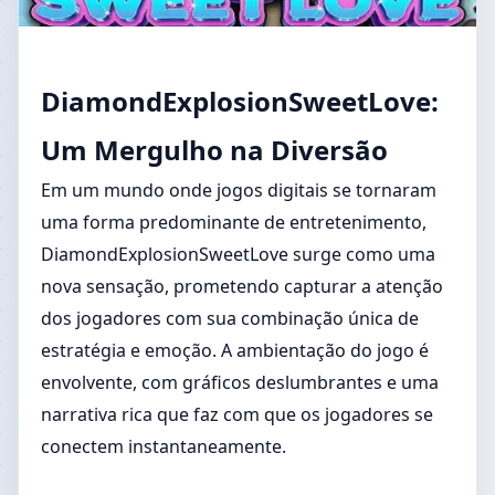
DiamondExplosionSweetLove:
Um Mergulho na Diversão
Em um mundo onde jogos digitais se tornaram
uma forma predominante de entretenimento,
DiamondExplosionSweetLove surge como uma
nova sensação, prometendo capturar a atenção
dos jogadores com sua combinação única de
estratégia e emoção. A ambientação do jogo é
envolvente, com gráficos deslumbrantes e uma
narrativa rica que faz com que os jogadores se
conectem instantaneamente.