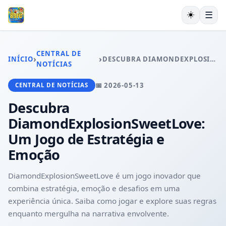
☀️
☰
INÍCIO
CAÇA-NÍQUEIS
CENTRAL DE
›
›
INÍCIO
DESCUBRA DIAMONDEXPLOSIONSWEETLOVE: UM JOGO DE ESTRATÉGIA E EMOÇÃO
JOGOS DE SABONG
NOTÍCIAS
JOGOS DE ROLETA
📅 2026-05-13
CENTRAL DE NOTÍCIAS
JOGOS DE PÔQUER
CONTATE-NOS
Descubra
CENTRAL DE NOTÍCIAS
DiamondExplosionSweetLove:
Um Jogo de Estratégia e
Emoção
DiamondExplosionSweetLove é um jogo inovador que
combina estratégia, emoção e desafios em uma
experiência única. Saiba como jogar e explore suas regras
enquanto mergulha na narrativa envolvente.